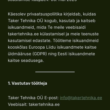
Käesolev privaatsuspoliitika kirjeldab, kuidas
Taker Tehnika OÜ kogub, kasutab ja kaitseb
isikuandmeid, mida Te meile veebisaidi
takertehnika.ee külastamisel ja meie teenuste
kasutamisel edastate. Töötleme isikuandmeid
kooskõlas Euroopa Liidu isikuandmete kaitse
üldmääruse (GDPR) ning Eesti isikuandmete
kaitse seadusega.
1. Vastutav töötleja
Taker Tehnika OÜ E-post:
info@takertehnika.ee
Veebisait: takertehnika.ee