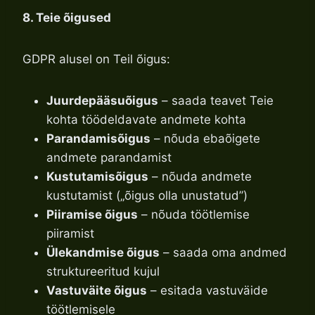
8. Teie õigused
GDPR alusel on Teil õigus:
Juurdepääsuõigus
– saada teavet Teie
kohta töödeldavate andmete kohta
Parandamisõigus
– nõuda ebaõigete
andmete parandamist
Kustutamisõigus
– nõuda andmete
kustutamist („õigus olla unustatud”)
Piiramise õigus
– nõuda töötlemise
piiramist
Ülekandmise õigus
– saada oma andmed
struktureeritud kujul
Vastuväite õigus
– esitada vastuväide
töötlemisele