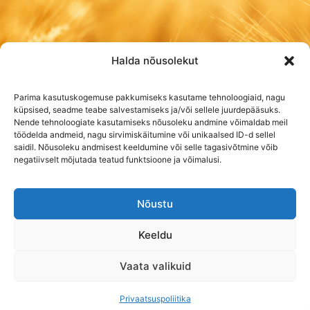
Halda nõusolekut
Parima kasutuskogemuse pakkumiseks kasutame tehnoloogiaid, nagu
küpsised, seadme teabe salvestamiseks ja/või sellele juurdepääsuks.
Nende tehnoloogiate kasutamiseks nõusoleku andmine võimaldab meil
töödelda andmeid, nagu sirvimiskäitumine või unikaalsed ID-d sellel
saidil. Nõusoleku andmisest keeldumine või selle tagasivõtmine võib
negatiivselt mõjutada teatud funktsioone ja võimalusi.
Nõustu
Keeldu
Vaata valikuid
© 2026 Taker Tehnika
Privaatsuspoliitika