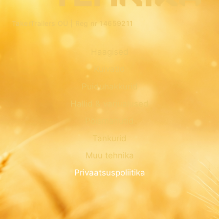
TakerTrailers OÜ |
Reg nr 14659211
Haagised
Kuivatid
Puiduhakkurid
Hallid & varjualused
Põismahutid
Tankurid
Muu tehnika
Privaatsuspoliitika