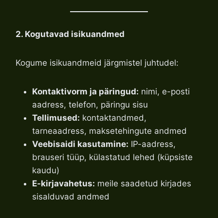
2. Kogutavad isikuandmed
Kogume isikuandmeid järgmistel juhtudel:
Kontaktivorm ja päringud:
nimi, e-posti
aadress, telefon, päringu sisu
Tellimused:
kontaktandmed,
tarneaadress, maksetehingute andmed
Veebisaidi kasutamine:
IP-aadress,
brauseri tüüp, külastatud lehed (küpsiste
kaudu)
E-kirjavahetus:
meile saadetud kirjades
sisalduvad andmed