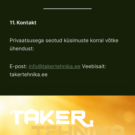
11. Kontakt
Privaatsusega seotud küsimuste korral võtke
ühendust:
E-post:
info@takertehnika.ee
Veebisait:
takertehnika.ee