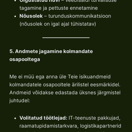
Õigustatud huvi
– veebisaidi turvalisuse
tagamine ja pettuste ennetamine
Nõusolek
– turunduskommunikatsioon
(nõusolek on igal ajal tühistatav)
5. Andmete jagamine kolmandate
osapooltega
Me ei müü ega anna üle Teie isikuandmeid
kolmandatele osapooltele ärilistel eesmärkidel.
Andmeid võidakse edastada üksnes järgmistel
juhtudel:
Volitatud töötlejad:
IT-teenuste pakkujad,
raamatupidamistarkvara, logistikapartnerid