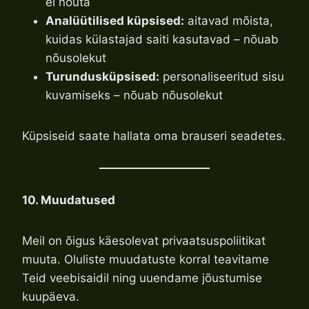
ei nõuta
Analüütilised küpsised:
aitavad mõista,
kuidas külastajad saiti kasutavad – nõuab
nõusolekut
Turundusküpsised:
personaliseeritud sisu
kuvamiseks – nõuab nõusolekut
Küpsiseid saate hallata oma brauseri seadetes.
10. Muudatused
Meil on õigus käesolevat privaatsuspoliitikat
muuta. Oluliste muudatuste korral teavitame
Teid veebisaidil ning uuendame jõustumise
kuupäeva.