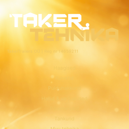
TakerTrailers OÜ |
Reg nr 14659211
Haagised
Kuivatid
Puiduhakkurid
Hallid & varjualused
Põismahutid
Tankurid
Muu tehnika