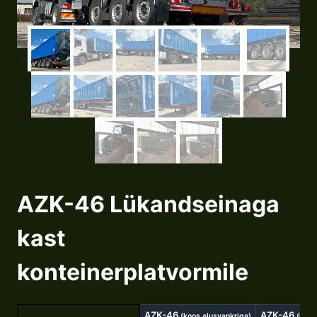
AZK-46 Lükandseinaga
kast
konteinerplatvormile
AZK-46
AZK-46
(koos alusvankriga)
(lüka