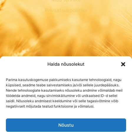
Privaatsuspoliitika
Halda nõusolekut
Parima kasutuskogemuse pakkumiseks kasutame tehnoloogiaid, nagu
küpsised, seadme teabe salvestamiseks ja/või sellele juurdepääsuks.
Nende tehnoloogiate kasutamiseks nõusoleku andmine võimaldab meil
töödelda andmeid, nagu sirvimiskäitumine või unikaalsed ID-d sellel
saidil. Nõusoleku andmisest keeldumine või selle tagasivõtmine võib
negatiivselt mõjutada teatud funktsioone ja võimalusi.
Nõustu