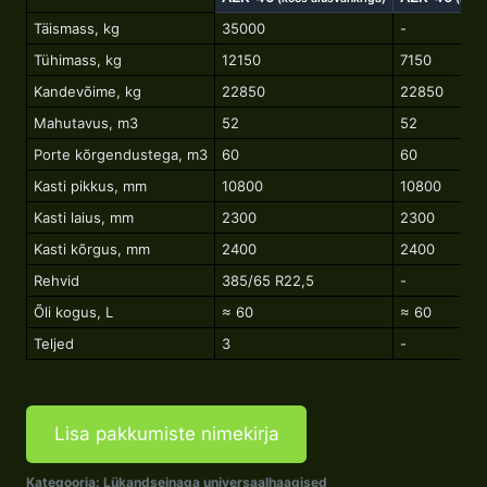
Täismass, kg
35000
-
Tühimass, kg
12150
7150
Kandevõime, kg
22850
22850
Mahutavus, m3
52
52
Porte kõrgendustega, m3
60
60
Kasti pikkus, mm
10800
10800
Kasti laius, mm
2300
2300
Kasti kõrgus, mm
2400
2400
Rehvid
385/65 R22,5
-
Õli kogus, L
≈ 60
≈ 60
Teljed
3
-
Lisa pakkumiste nimekirja
Kategooria:
Lükandseinaga universaalhaagised