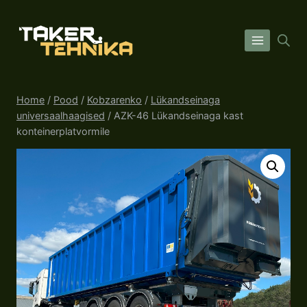
Skip
to
content
Home
/
Pood
/
Kobzarenko
/
Lükandseinaga
universaalhaagised
/
AZK-46 Lükandseinaga kast
konteinerplatvormile