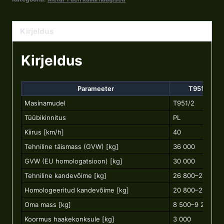
Kirjeldus
Kirjeldus
Parameeter
T951/2 (PL
Masinamudel
T951/2
Tüübikinnitus
PL
Kiirus [km/h]
40
Tehniline täismass (GVW) [kg]
36 000
GVW (EU homologatsioon) [kg]
30 000
Tehniline kandevõime [kg]
26 800–27 500
Homologeeritud kandevõime [kg]
20 800–21 500
Oma mass [kg]
8 500–9 200
Koormus haakekonksule [kg]
3 000