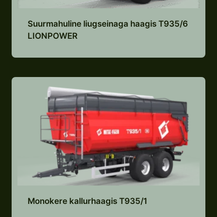
Suurmahuline liugseinaga haagis T935/6
LIONPOWER
Lisa pakkumiste nimekirja
Monokere kallurhaagis T935/1
Lisa pakkumiste nimekirja