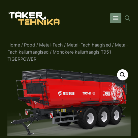
Skip
to
content
Home
/
Pood
/
Metal-Fach
/
Metal-Fach haagised
/
Metal-
Fach kallurhaagised
/
Monokere kallurhaagis T951
TIGERPOWER