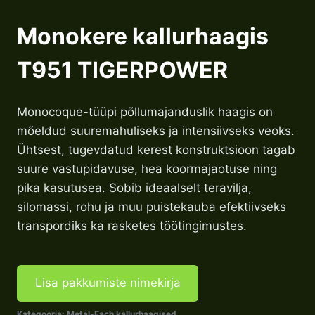
Monokere kallurhaagis
T951 TIGERPOWER
Monocoque-tüüpi põllumajanduslik haagis on
mõeldud suuremahuliseks ja intensiivseks veoks.
Ühtsest, tugevdatud kerest konstruktsioon tagab
suure vastupidavuse, hea koormajaotuse ning
pika kasutusea. Sobib ideaalselt teravilja,
silomassi, rohu ja muu puistekauba efektiivseks
transpordiks ka rasketes töötingimustes.
Lisa pakkumiste nimekirja
Kategooria:
Metal-Fach kallurhaagised