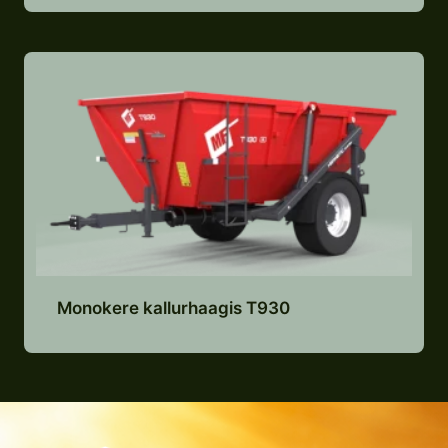
Monokere kallurhaagis T930
Lisa pakkumiste nimekirja