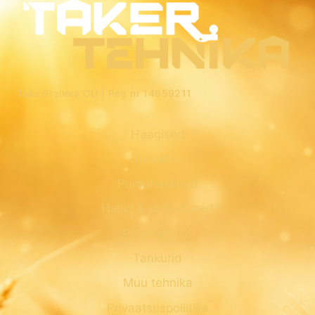
TakerTrailers OÜ |
Reg nr 14659211
Haagised
Kuivatid
Puiduhakkurid
Hallid & varjualused
Põismahutid
Tankurid
Muu tehnika
Privaatsuspoliitika