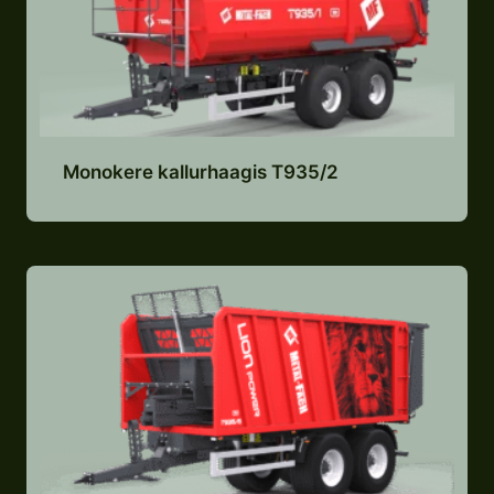
Monokere kallurhaagis T935/2
Lisa pakkumiste nimekirja