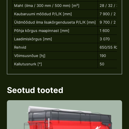
Maht (ilma / 300 mm / 500 mm) [m³]
28 / 32 / 35
Kaubaruumi mõõdud P/L/K [mm]
7 900 / 2 300 / 
Üldmõõdud ilma lisakõrgenduseta P/L/K [mm]
9 700 / 2 550 / 
Põhja kõrgus maapinnast [mm]
1 600
Laadimiskõrgus [mm]
3 070
Rehvid
650/55 R26,5
Võimsusnõue [hj]
190
Kallutusnurk [°]
50
Seotud tooted