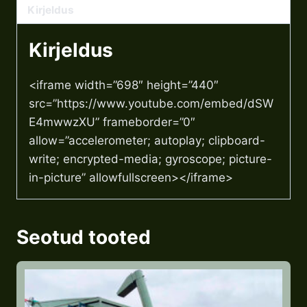
Kirjeldus
Kirjeldus
<iframe width=”698″ height=”440″
src=”https://www.youtube.com/embed/dSW
E4mwwzXU” frameborder=”0″
allow=”accelerometer; autoplay; clipboard-
write; encrypted-media; gyroscope; picture-
in-picture” allowfullscreen></iframe>
Seotud tooted