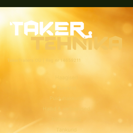
TakerTrailers OÜ |
Reg nr 14659211
Haagised
Kuivatid
Puiduhakkurid
Hallid & varjualused
Põismahutid
Tankurid