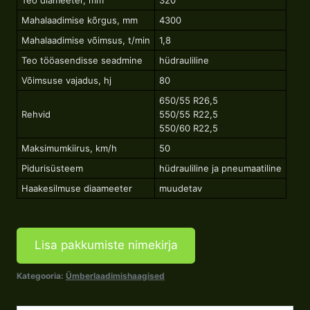
Mahalaadimise kõrgus, mm
4300
Mahalaadimise võimsus, t/min
1,8
Teo tööasendisse seadmine
hüdrauliline
Võimsuse vajadus, hj
80
650/55 R26,5
Rehvid
550/55 R22,5
550/60 R22,5
Maksimumkiirus, km/h
50
Pidurisüsteem
hüdrauliline ja pneumaatiline
Haakesilmuse diaameeter
muudetav
Lisa pakkumiste nimekirja
Kategooria:
Ümberlaadimishaagised