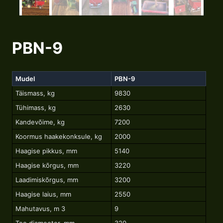
PBN-9
Mudel
PBN-9
Täismass, kg
9830
Tühimass, kg
2630
Kandevõime, kg
7200
Koormus haakekonksule, kg
2000
Haagise pikkus, mm
5140
Haagise kõrgus, mm
3220
Laadimiskõrgus, mm
3200
Haagise laius, mm
2550
Mahutavus, m 3
9
Teo diameeter, mm
320