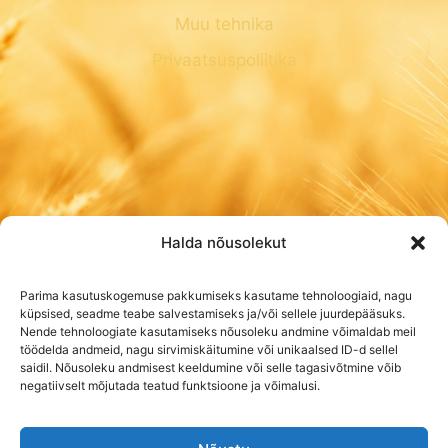
Muu tehnika
Privaatsuspoliitika
Halda nõusolekut
Parima kasutuskogemuse pakkumiseks kasutame tehnoloogiaid, nagu
küpsised, seadme teabe salvestamiseks ja/või sellele juurdepääsuks.
Nende tehnoloogiate kasutamiseks nõusoleku andmine võimaldab meil
töödelda andmeid, nagu sirvimiskäitumine või unikaalsed ID-d sellel
saidil. Nõusoleku andmisest keeldumine või selle tagasivõtmine võib
negatiivselt mõjutada teatud funktsioone ja võimalusi.