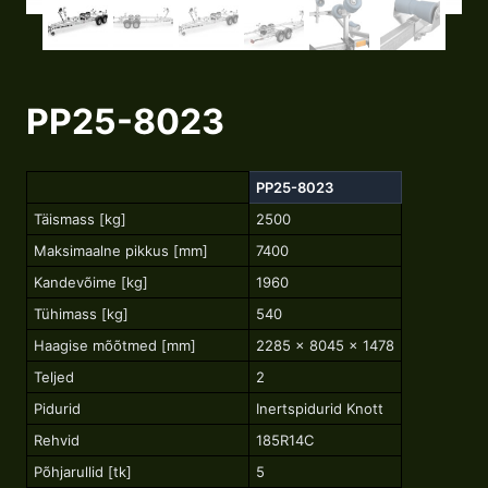
PP25-8023
PP25-8023
Täismass [kg]
2500
Maksimaalne pikkus [mm]
7400
Kandevõime [kg]
1960
Tühimass [kg]
540
Haagise mõõtmed [mm]
2285 x 8045 x 1478
Teljed
2
Pidurid
Inertspidurid Knott
Rehvid
185R14C
Põhjarullid [tk]
5