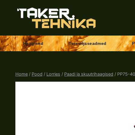
Skip
to
content
Haagised
Teraviljaseadmed
P
Home
/
Pood
/
Lorries
/
Paadi ja skuutrihaagised
/
PP75-40