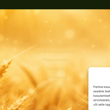
Haagised
Kuivatid
Puiduhakkurid
Hallid & varjualused
Põismahutid
Tankurid
Muu tehnika
Privaatsuspoliitika
Parima kasu
seadme teab
kasutamisek
sirvimiskäit
või selle ta