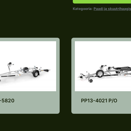
Kategooria:
Paadi ja skuutrihaagi
-5820
PP13-4021 P/O
Lisa pakkumiste
Lisa pakkumist
nimekirja
nimekirja