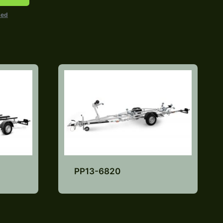
sed
PP13-6820
e
Lisa pakkumiste
nimekirja