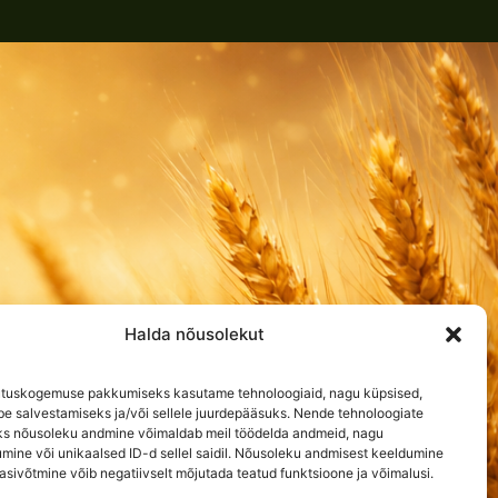
Halda nõusolekut
tuskogemuse pakkumiseks kasutame tehnoloogiaid, nagu küpsised,
e salvestamiseks ja/või sellele juurdepääsuks. Nende tehnoloogiate
s nõusoleku andmine võimaldab meil töödelda andmeid, nagu
umine või unikaalsed ID-d sellel saidil. Nõusoleku andmisest keeldumine
gasivõtmine võib negatiivselt mõjutada teatud funktsioone ja võimalusi.