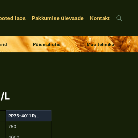
ooted laos
Pakkumise ülevaade
Kontakt
rid
Põismahutid
Muu tehnika
/L
PP75-4011 R/L
750
4000