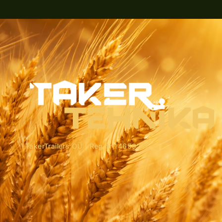
TakerTrailers OÜ |
Reg nr 14659211