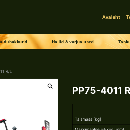
Avaleht
T
uiduhakkurid
Hallid & varjualused
Tanku
11 R/L
PP75-4011 R
Täismass [kg]
Maksimaalne pikkus [mm]