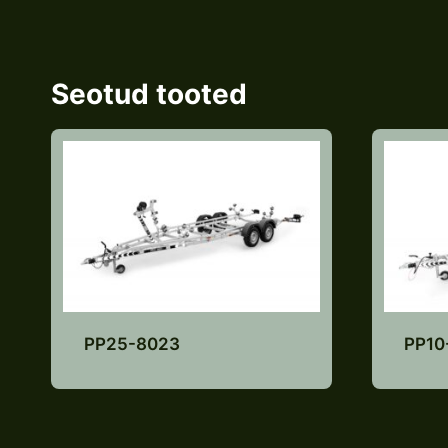
Seotud tooted
PP25-8023
PP10
Lisa pakkumiste
nimekirja