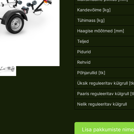
Kandevõime [kg]
Tühimass [kg]
Haagise mõõtmed [mm]
Teljed
Pidurid
Rehvid
Põhjarullid [tk]
Üksik reguleeritav külgrull [tk
Paaris reguleeritav külgrull [t
Nelik reguleeritav külgrull
Lisa pakkumiste nime