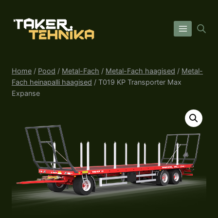
Skip
to
content
Home
/
Pood
/
Metal-Fach
/
Metal-Fach haagised
/
Metal-
Fach heinapalli haagised
/
T019 KP Transporter Max
Expanse