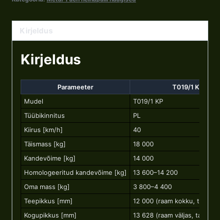
Kirjeldus
Kirjeldus
Parameeter
T019/1 KP
Mudel
T019/1 KP
Tüübikinnitus
PL
Kiirus [km/h]
40
Täismass [kg]
18 000
Kandevõime [kg]
14 000
Homologeeritud kandevõime [kg]
13 600–14 200
Oma mass [kg]
3 800–4 400
Teepikkus [mm]
12 000 (raam kokku, tagasei
Kogupikkus [mm]
13 628 (raam väljas, tagasei