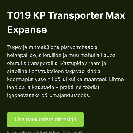
T019 KP Transporter Max
Expanse
Tugev ja mitmekülgne platvormhaagis
heinapallide, silorullide ja muu mahuka kauba
ohutuks transpordiks. Vastupidav raam ja
stabiilne konstruktsioon tagavad kindla
koormapüsivuse nii põllul kui ka maanteel. Lihtne
laadida ja kasutada – praktiline tööriist
igapäevaseks põllumajandustööks.
Lisa pakkumiste nimekirja
Kategooria:
Metal-Fach heinapalli haagised