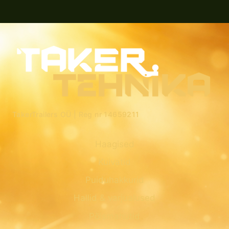
TakerTrailers OÜ |
Reg nr 14659211
Haagised
Kuivatid
Puiduhakkurid
Hallid & varjualused
Põismahutid