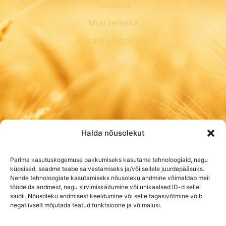
Tankurid
Muu tehnika
Privaatsuspoliitika
Halda nõusolekut
Parima kasutuskogemuse pakkumiseks kasutame tehnoloogiaid, nagu
küpsised, seadme teabe salvestamiseks ja/või sellele juurdepääsuks.
Nende tehnoloogiate kasutamiseks nõusoleku andmine võimaldab meil
töödelda andmeid, nagu sirvimiskäitumine või unikaalsed ID-d sellel
saidil. Nõusoleku andmisest keeldumine või selle tagasivõtmine võib
negatiivselt mõjutada teatud funktsioone ja võimalusi.