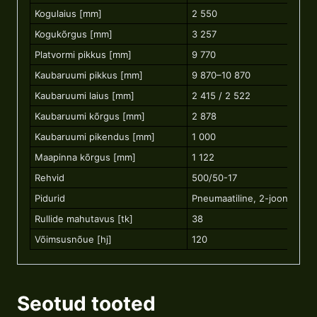
Kogulaius [mm]
2 550
Kogukõrgus [mm]
3 257
Platvormi pikkus [mm]
9 770
Kaubaruumi pikkus [mm]
9 870–10 870
Kaubaruumi laius [mm]
2 415 / 2 522
Kaubaruumi kõrgus [mm]
2 878
Kaubaruumi pikendus [mm]
1 000
Maapinna kõrgus [mm]
1 122
Rehvid
500/50-17
Pidurid
Pneumaatiline, 2-jooneline
Rullide mahutavus [tk]
38
Võimsusnõue [hj]
120
Seotud tooted