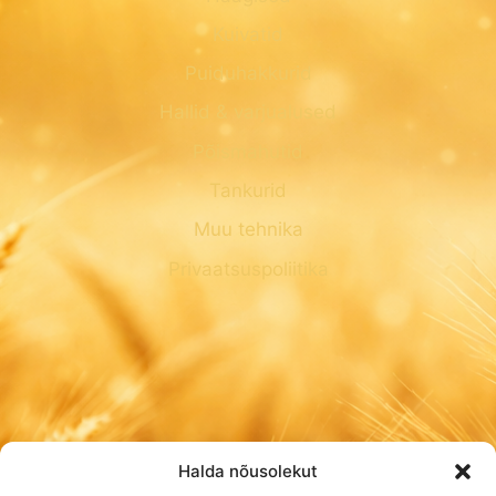
Kuivatid
Puiduhakkurid
Hallid & varjualused
Põismahutid
Tankurid
Muu tehnika
Privaatsuspoliitika
Halda nõusolekut