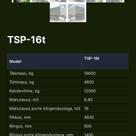
TSP-16t
TSP-16t
Mudel
Täismass, kg
16600
Tühimass, kg
4600
Kandevõime, kg
12000
Mahutavus, m3
6,85
Mahutavus porte kõrgendustega, m3
16
Pikkus, mm
4930
Kõrgus, mm
600
Kõrgus porte kõrgendustega, mm
1400