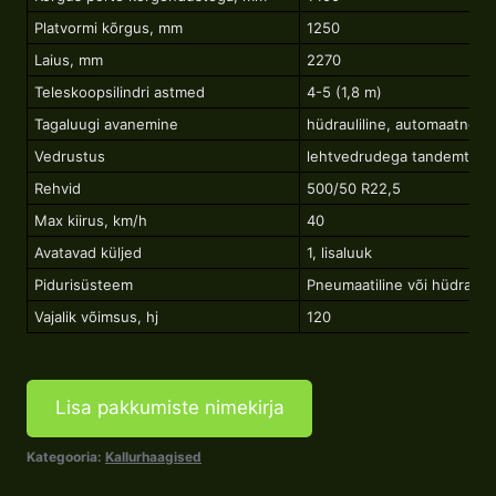
Platvormi kõrgus, mm
1250
Laius, mm
2270
Teleskoopsilindri astmed
4-5 (1,8 m)
Tagaluugi avanemine
hüdrauliline, automaatne l
Vedrustus
lehtvedrudega tandemtelg
Rehvid
500/50 R22,5
Max kiirus, km/h
40
Avatavad küljed
1, lisaluuk
Pidurisüsteem
Pneumaatiline või hüdraulil
Vajalik võimsus, hj
120
Lisa pakkumiste nimekirja
Kategooria:
Kallurhaagised