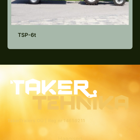
TSP-6t
Lisa pakkumiste nimekirja
TakerTrailers OÜ |
Reg nr 14659211
Haagised