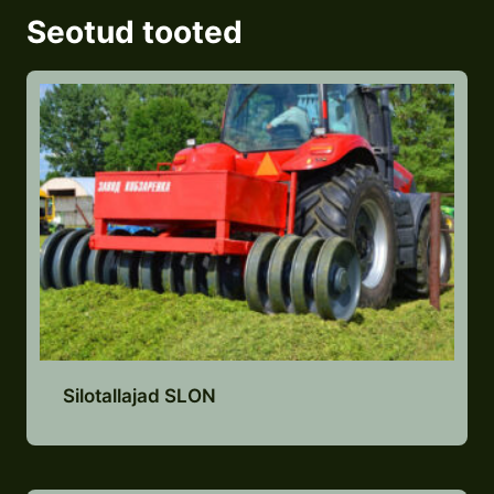
Seotud tooted
Silotallajad SLON
Lisa pakkumiste nimekirja