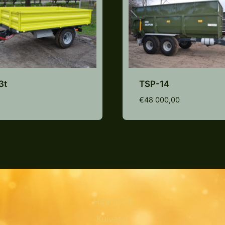
3t
TSP-14
Lisa pakkumiste
nimekirja
Lisa pakkumist
€
48 000,00
nimekirja
Haagised
Kuivatid