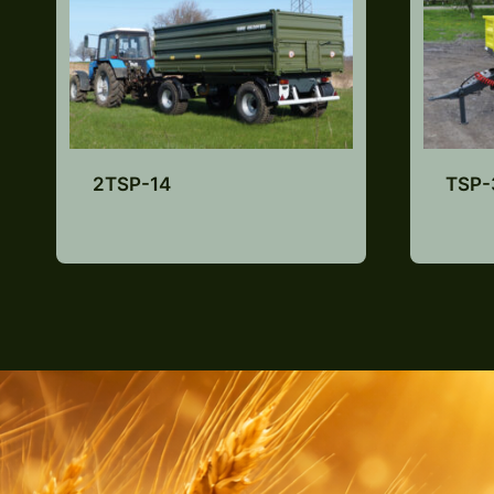
2TSP-14
TSP-
Lisa pakkumiste
nimekirja