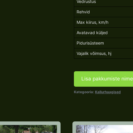
Vedrustus
Rehvid
Max kiirus, km/h
Avatavad küljed
Pidurisüsteem
Vajalik võimsus, hj
Lisa pakkumiste nime
Kategooria:
Kallurhaagised