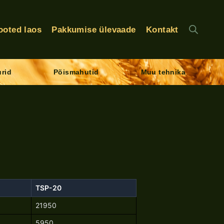
ooted laos
Pakkumise ülevaade
Kontakt
rid
Põismahutid
Muu tehnika
TSP-20
21950
5950