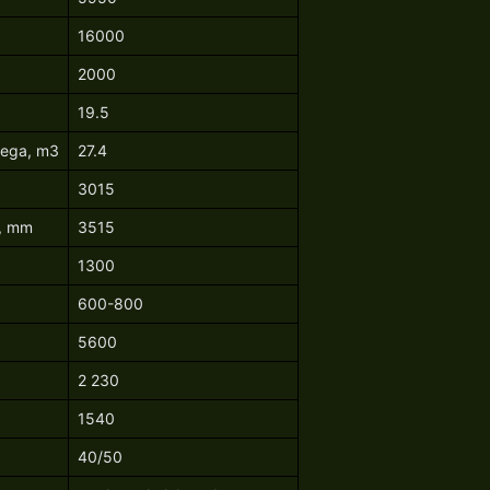
16000
2000
19.5
tega, m3
27.4
3015
a, mm
3515
1300
600-800
5600
2 230
1540
40/50