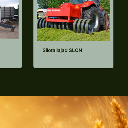
Silotallajad SLON
Lisa pakkumiste
e
nimekirja