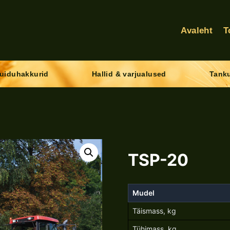
Avaleht
T
uiduhakkurid
Hallid & varjualused
Tanku
TSP-20
Mudel
Täismass, kg
Tühimass, kg